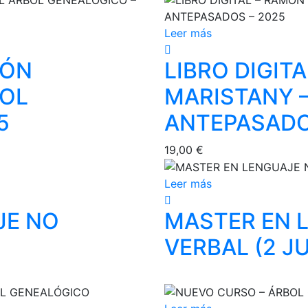
se
puede
Leer más
elegir
en
MÓN
LIBRO DIGIT
la
BOL
MARISTANY –
págin
de
5
ANTEPASADO
produ
19,00
€
Leer más
JE NO
MASTER EN 
VERBAL (2 J