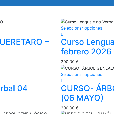
Este
Seleccionar opciones
produ
UERETARO –
Curso Lengua
tiene
múltip
febrero 2026
varian
Las
200,00
€
opcio
se
Este
Seleccionar opciones
puede
produ
elegir
rbal 04
CURSO- ÁRB
tiene
en
múltip
la
(06 MAYO)
varian
págin
Las
de
200,00
€
opcio
produ