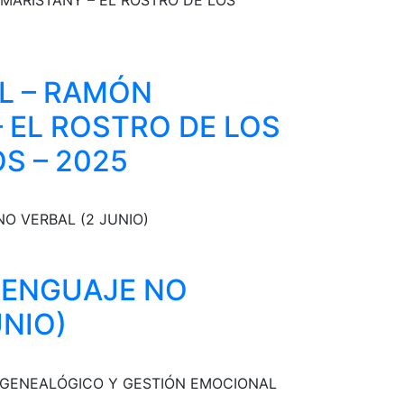
n
AL – RAMÓN
 EL ROSTRO DE LOS
a
S – 2025
cto
LENGUAJE NO
UNIO)