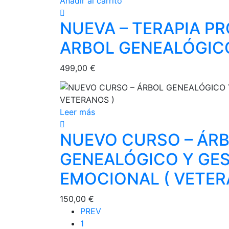
Añadir al carrito
NUEVA – TERAPIA P
ARBOL GENEALÓGIC
499,00
€
Leer más
NUEVO CURSO – ÁR
GENEALÓGICO Y GE
EMOCIONAL ( VETER
150,00
€
PREV
1