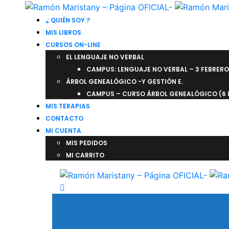
¿ QUIÉN SOY ?
MIS LIBROS
CURSOS ON-LINE
EL LENGUAJE NO VERBAL
CAMPUS: LENGUAJE NO VERBAL – 3 FEBRERO
ÁRBOL GENEALÓGICO -Y GESTIÓN E.
CAMPUS – CURSO ÁRBOL GENEALÓGICO (6 
MIS TERAPIAS
CONTACTO
MI CUENTA
MIS PEDIDOS
MI CARRITO