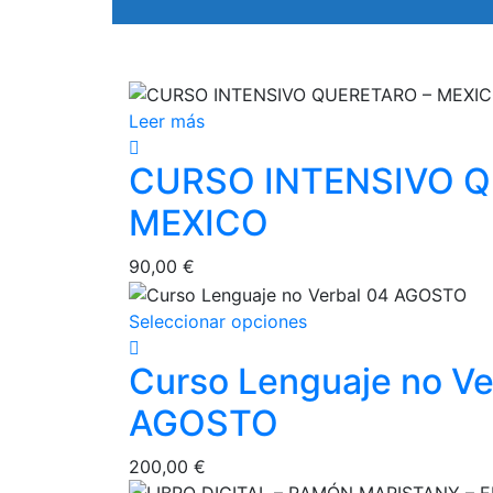
Leer más
CURSO INTENSIVO Q
MEXICO
90,00
€
Este
Seleccionar opciones
producto
Curso Lenguaje no Ve
tiene
múltiples
AGOSTO
variantes.
Las
200,00
€
opciones