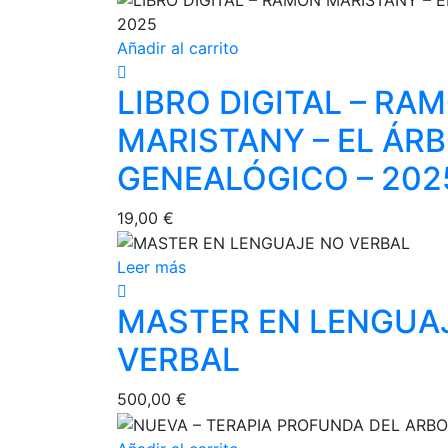
se
pueden
Añadir al carrito
elegir
en
LIBRO DIGITAL – RA
la
MARISTANY – EL ÁR
página
de
GENEALÓGICO – 202
producto
19,00
€
Leer más
MASTER EN LENGUA
VERBAL
500,00
€